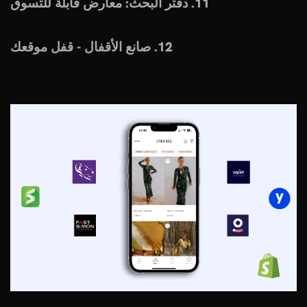
11. دفتر البحث: معارض قابلة للتسوق
12. صانع الأقفال - قفل موقعك