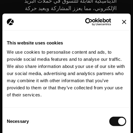
الديناميكية القابلة للتسوق في حملات البريد
الإلكتروني، مما يعزز المشاركة ويعيد حركة
المرور إلى متجرك.
جدولة المحتوى والتحليلات:
قم بجدولة منشورات
Instagram والوصول إلى التحليلات المتعمقة
This website uses cookies
لمراقبة الأداء وتحسين استراتيجيات المحتوى
We use cookies to personalise content and ads, to
provide social media features and to analyse our traffic.
We also share information about your use of our site with
من خلال دمج Foursixty، يمكن للعلامات التجارية دمج
our social media, advertising and analytics partners who
محتوى الوسائط الاجتماعية بسلاسة مع منصات التجارة
may combine it with other information that you’ve
الإلكترونية الخاصة بها، مما يخلق تجربة تسوق متماسكة
provided to them or that they’ve collected from your use
وتفاعلية يتردد صداها لدى العملاء.
of their services.
Consent
Necessary
Selection