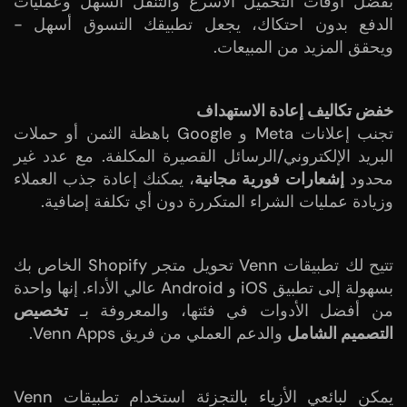
بفضل أوقات التحميل الأسرع والتنقل السهل وعمليات
الدفع بدون احتكاك، يجعل تطبيقك التسوق أسهل -
ويحقق المزيد من المبيعات.
خفض تكاليف إعادة الاستهداف
تجنب إعلانات Meta و Google باهظة الثمن أو حملات
البريد الإلكتروني/الرسائل القصيرة المكلفة. مع عدد غير
محدود
إشعارات فورية مجانية
، يمكنك إعادة جذب العملاء
وزيادة عمليات الشراء المتكررة دون أي تكلفة إضافية.
تتيح لك تطبيقات Venn تحويل متجر Shopify الخاص بك
بسهولة إلى تطبيق iOS و Android عالي الأداء. إنها واحدة
من أفضل الأدوات في فئتها، والمعروفة بـ
تخصيص
التصميم الشامل
والدعم العملي من فريق Venn Apps.
يمكن لبائعي الأزياء بالتجزئة استخدام تطبيقات Venn