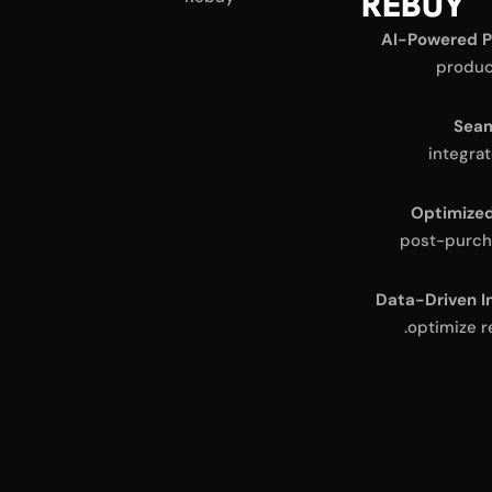
REBUY
AI-Powered P
produc
Seam
integrat
Optimize
post-purch
Data-Driven I
optimize 